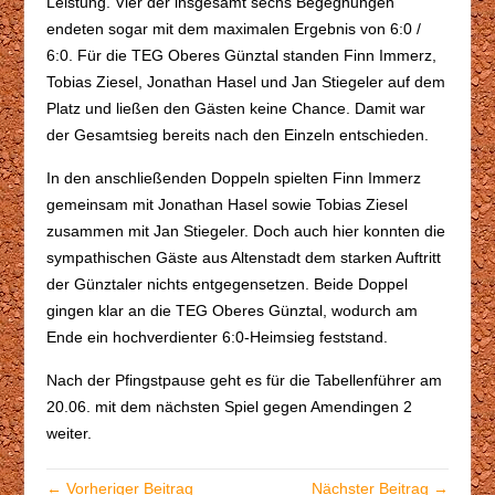
Leistung. Vier der insgesamt sechs Begegnungen
endeten sogar mit dem maximalen Ergebnis von 6:0 /
6:0. Für die TEG Oberes Günztal standen Finn Immerz,
Tobias Ziesel, Jonathan Hasel und Jan Stiegeler auf dem
Platz und ließen den Gästen keine Chance. Damit war
der Gesamtsieg bereits nach den Einzeln entschieden.
In den anschließenden Doppeln spielten Finn Immerz
gemeinsam mit Jonathan Hasel sowie Tobias Ziesel
zusammen mit Jan Stiegeler. Doch auch hier konnten die
sympathischen Gäste aus Altenstadt dem starken Auftritt
der Günztaler nichts entgegensetzen. Beide Doppel
gingen klar an die TEG Oberes Günztal, wodurch am
Ende ein hochverdienter 6:0-Heimsieg feststand.
Nach der Pfingstpause geht es für die Tabellenführer am
20.06. mit dem nächsten Spiel gegen Amendingen 2
weiter.
← Vorheriger Beitrag
Nächster Beitrag →