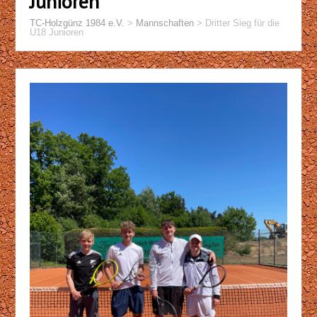
Junioren
TC-Holzgünz 1984 e.V.
>
Mannschaften
>
Dritter Sieg für die
U18 Junioren