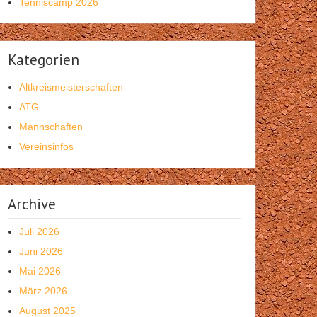
Tenniscamp 2026
Kategorien
Altkreismeisterschaften
ATG
Mannschaften
Vereinsinfos
Archive
Juli 2026
Juni 2026
Mai 2026
März 2026
August 2025