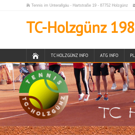
Tennis im Unterallgäu - Hartstraße 19 - 87752 Holzgünz
TC-Holzgünz 1984
TC HOLZGÜNZ INFO
ATG INFO
PL