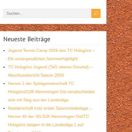
Neueste Beiträge
Jugend Tennis Camp 2026 des TC Holzgünz –
Ein unvergessliches Sommerhighlight
TC Holzgünz Jugend (TeG oberes Günztal) –
Abschlussbericht Saison 2026
Herren 1 der Spielgemeinschaft TC
Holzgünz/DJK Memmingen Ost verabschieden
sich mit Sieg aus der Landesliga
Meisterschaft trotz erster Saisonniederlage –
Herren 40 der SG DJK Memmingen Ost/TC
Holzgünz steigen in die Landesliga 1 auf