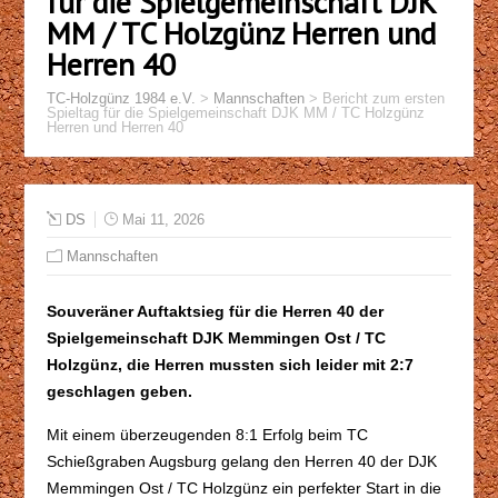
für die Spielgemeinschaft DJK
MM / TC Holzgünz Herren und
Herren 40
TC-Holzgünz 1984 e.V.
>
Mannschaften
>
Bericht zum ersten
Spieltag für die Spielgemeinschaft DJK MM / TC Holzgünz
Herren und Herren 40
DS
Mai 11, 2026
Mannschaften
Souveräner Auftaktsieg für die Herren 40 der
Spielgemeinschaft DJK Memmingen Ost / TC
Holzgünz, die Herren mussten sich leider mit 2:7
geschlagen geben.
Mit einem überzeugenden 8:1 Erfolg beim TC
Schießgraben Augsburg gelang den Herren 40 der DJK
Memmingen Ost / TC Holzgünz ein perfekter Start in die