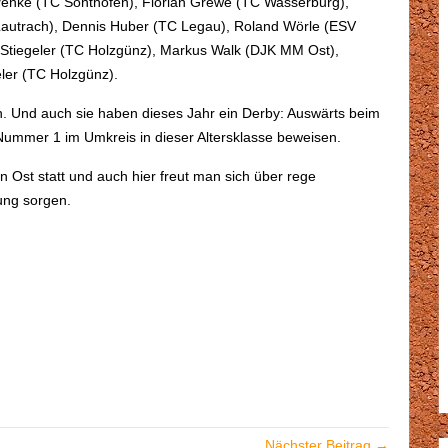
Penke (TC Sonthofen), Florian Grewe (TC Wasserburg),
 Lautrach), Dennis Huber (TC Legau), Roland Wörle (ESV
Stiegeler (TC Holzgünz), Markus Walk (DJK MM Ost),
er (TC Holzgünz).
gen. Und auch sie haben dieses Jahr ein Derby: Auswärts beim
Nummer 1 im Umkreis in dieser Altersklasse beweisen.
Ost statt und auch hier freut man sich über rege
ung sorgen.
Nächster Beitrag →