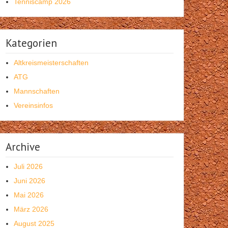
Tenniscamp 2026
Kategorien
Altkreismeisterschaften
ATG
Mannschaften
Vereinsinfos
Archive
Juli 2026
Juni 2026
Mai 2026
März 2026
August 2025