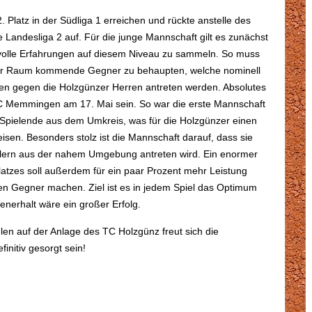
Platz in der Südliga 1 erreichen und rückte anstelle des
e Landesliga 2 auf. Für die junge Mannschaft gilt es zunächst
tvolle Erfahrungen auf diesem Niveau zu sammeln. So muss
ner Raum kommende Gegner zu behaupten, welche nominell
ten gegen die Holzgünzer Herren antreten werden. Absolutes
TC Memmingen am 17. Mai sein. So war die erste Mannschaft
Spielende aus dem Umkreis, was für die Holzgünzer einen
isen. Besonders stolz ist die Mannschaft darauf, dass sie
ielern aus der nahem Umgebung antreten wird. Ein enormer
atzes soll außerdem für ein paar Prozent mehr Leistung
n Gegner machen. Ziel ist es in jedem Spiel das Optimum
nerhalt wäre ein großer Erfolg.
en auf der Anlage des TC Holzgünz freut sich die
initiv gesorgt sein!