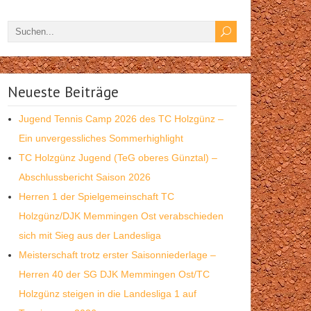
Neueste Beiträge
Jugend Tennis Camp 2026 des TC Holzgünz –
Ein unvergessliches Sommerhighlight
TC Holzgünz Jugend (TeG oberes Günztal) –
Abschlussbericht Saison 2026
Herren 1 der Spielgemeinschaft TC
Holzgünz/DJK Memmingen Ost verabschieden
sich mit Sieg aus der Landesliga
Meisterschaft trotz erster Saisonniederlage –
Herren 40 der SG DJK Memmingen Ost/TC
Holzgünz steigen in die Landesliga 1 auf