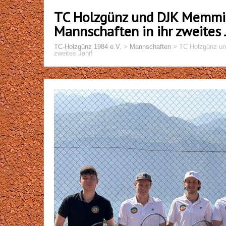
TC Holzgünz und DJK Memmi
Mannschaften in ihr zweites 
TC-Holzgünz 1984 e.V.
>
Mannschaften
>
TC Holzgünz un
zweites Jahr!