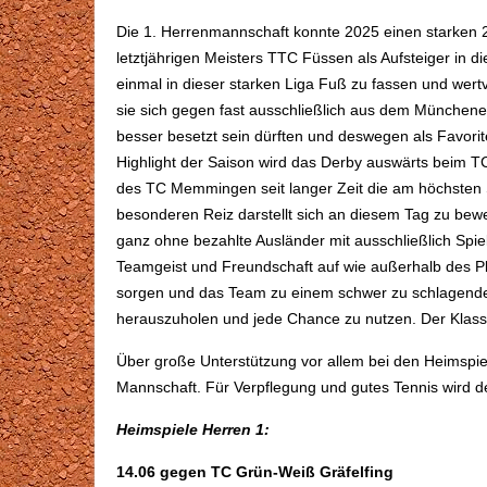
Die 1. Herrenmannschaft konnte 2025 einen starken 2. 
letztjährigen Meisters TTC Füssen als Aufsteiger in di
einmal in dieser starken Liga Fuß zu fassen und wer
sie sich gegen fast ausschließlich aus dem Münche
besser besetzt sein dürften und deswegen als Favori
Highlight der Saison wird das Derby auswärts beim 
des TC Memmingen seit langer Zeit die am höchsten 
besonderen Reiz darstellt sich an diesem Tag zu bewe
ganz ohne bezahlte Ausländer mit ausschließlich Sp
Teamgeist und Freundschaft auf wie außerhalb des Pl
sorgen und das Team zu einem schwer zu schlagende
herauszuholen und jede Chance zu nutzen. Der Klasse
Über große Unterstützung vor allem bei den Heimspiel
Mannschaft. Für Verpflegung und gutes Tennis wird def
Heimspiele Herren 1:
14.06 gegen TC Grün-Weiß Gräfelfing