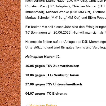
nach sortiert) Marco Häge (DJK MM Ost), Christoph 
Christian Marz (TC Holzgünz), Christian Maurer (TC
Immenstadt), Michael Wenke (DJK MM Ost), Dietmar 
Markus Schedel (MM´Berg/ MM Ost) und Björn Poppel
Ein breiter Mix soll dieses Jahr also den Erfolg brin
TC Benningen am 20.06.2026. Hier will man sich als 
Heimspiele finden auf der Anlage des DJK Memmingen 
Unterstützung und wird für gutes Tennis und Verpfleg
Heimspiele Herren 40:
16.05 gegen TSV Zusmarshausen
13.06 gegen TEG Neuburg/Donau
27.06 gegen TSV Unterschneitbach
04.07 gegen TC Eichenau
← Vorheriger Beitrag