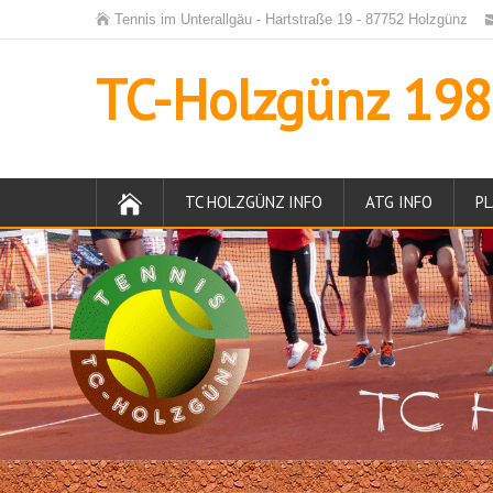
Tennis im Unterallgäu - Hartstraße 19 - 87752 Holzgünz
TC-Holzgünz 1984
TC HOLZGÜNZ INFO
ATG INFO
PL