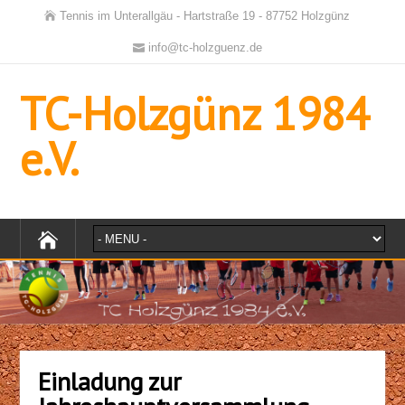
Tennis im Unterallgäu - Hartstraße 19 - 87752 Holzgünz
info@tc-holzguenz.de
TC-Holzgünz 1984
e.V.
Einladung zur