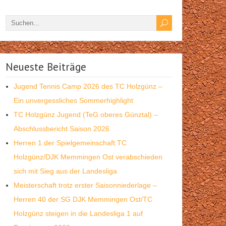
Neueste Beiträge
Jugend Tennis Camp 2026 des TC Holzgünz –
Ein unvergessliches Sommerhighlight
TC Holzgünz Jugend (TeG oberes Günztal) –
Abschlussbericht Saison 2026
Herren 1 der Spielgemeinschaft TC
Holzgünz/DJK Memmingen Ost verabschieden
sich mit Sieg aus der Landesliga
Meisterschaft trotz erster Saisonniederlage –
Herren 40 der SG DJK Memmingen Ost/TC
Holzgünz steigen in die Landesliga 1 auf