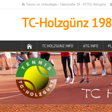
Tennis im Unterallgäu - Hartstraße 19 - 87752 Holzgünz
TC-Holzgünz 1984
TC HOLZGÜNZ INFO
ATG INFO
PL