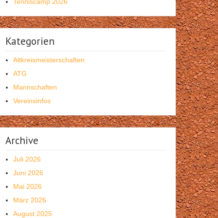
Tenniscamp 2026
Kategorien
Altkreismeisterschaften
ATG
Mannschaften
Vereinsinfos
Archive
Juli 2026
Juni 2026
Mai 2026
März 2026
August 2025