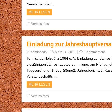
Neuwahlen der…
MEHR LESEN
Vereinsinfos
Einladung zur Jahreshauptver
adminbodo
März 11, 2019
0 Kommentare
Tennisclub Holzgünz 1984 e. V. Einladung zur Jahres
diesjährigen Jahreshauptversammlung, am Freitag, d
Tagesordnung: 1. Begrüßung2. Jahresberichte3. Kass
Vorstandschaft5….
MEHR LESEN
Vereinsinfos