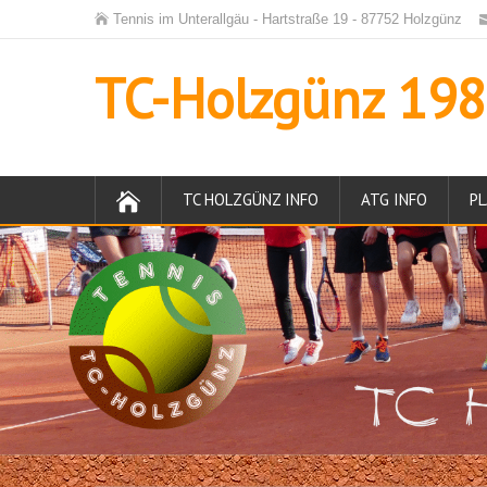
Tennis im Unterallgäu - Hartstraße 19 - 87752 Holzgünz
TC-Holzgünz 1984
TC HOLZGÜNZ INFO
ATG INFO
PL