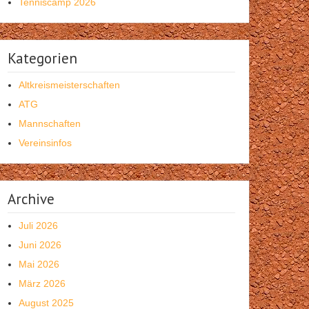
Tenniscamp 2026
Kategorien
Altkreismeisterschaften
ATG
Mannschaften
Vereinsinfos
Archive
Juli 2026
Juni 2026
Mai 2026
März 2026
August 2025