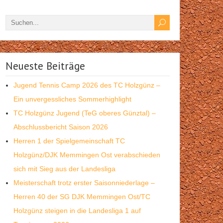
Neueste Beiträge
Jugend Tennis Camp 2026 des TC Holzgünz –
Ein unvergessliches Sommerhighlight
TC Holzgünz Jugend (TeG oberes Günztal) –
Abschlussbericht Saison 2026
Herren 1 der Spielgemeinschaft TC
Holzgünz/DJK Memmingen Ost verabschieden
sich mit Sieg aus der Landesliga
Meisterschaft trotz erster Saisonniederlage –
Herren 40 der SG DJK Memmingen Ost/TC
Holzgünz steigen in die Landesliga 1 auf