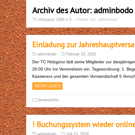
Archiv des Autor:
adminbodo
TC-Holzgünz 1984 e.V.
>
Artikel von: adminbodo
Einladung zur Jahreshauptver
adminbodo
Februar 18, 2025
Der TC Holzgünz lädt seine Mitglieder zur diesjähr
20:00 Uhr ins Vereinsheim ein. Tagesordnung: 1. Beg
Kassierers und der gesamten Vorstandschaft 5 Vorsc
MEHR LESEN
Vereinsinfos
! Buchungssystem wieder online
adminbodo
Juli 15, 2024