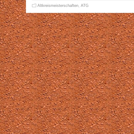
,
Altkreismeisterschaften
ATG