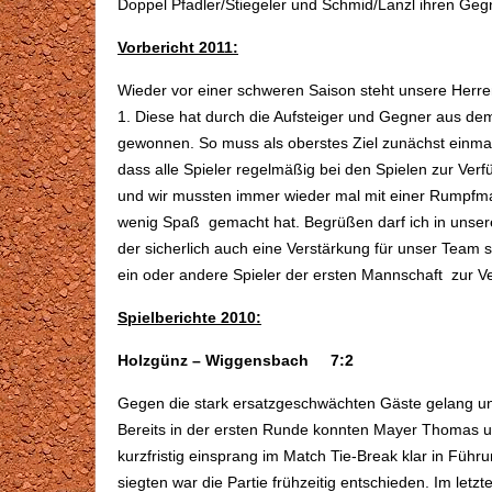
Doppel Pfadler/Stiegeler und Schmid/Lanzl ihren Geg
Vorbericht 2011:
Wieder vor einer schweren Saison steht unsere Herre
1. Diese hat durch die Aufsteiger und Gegner aus d
gewonnen. So muss als oberstes Ziel zunächst einmal d
dass alle Spieler regelmäßig bei den Spielen zur Verfü
und wir mussten immer wieder mal mit einer Rumpfma
wenig Spaß gemacht hat. Begrüßen darf ich in unser
der sicherlich auch eine Verstärkung für unser Team sei
ein oder andere Spieler der ersten Mannschaft zur Ver
Spielberichte 2010:
Holzgünz – Wiggensbach 7:2
Gegen die stark ersatzgeschwächten Gäste gelang uns
Bereits in der ersten Runde konnten Mayer Thomas un
kurzfristig einsprang im Match Tie-Break klar in Fü
siegten war die Partie frühzeitig entschieden. Im let