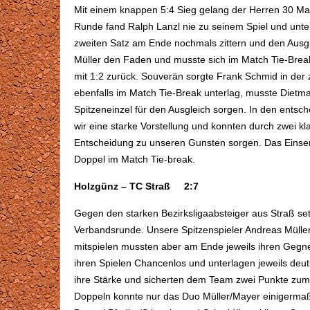
Mit einem knappen 5:4 Sieg gelang der Herren 30 Mann
Runde fand Ralph Lanzl nie zu seinem Spiel und unter
zweiten Satz am Ende nochmals zittern und den Ausg
Müller den Faden und musste sich im Match Tie-Bre
mit 1:2 zurück. Souverän sorgte Frank Schmid in de
ebenfalls im Match Tie-Break unterlag, musste Dietm
Spitzeneinzel für den Ausgleich sorgen. In den entsc
wir eine starke Vorstellung und konnten durch zwei kl
Entscheidung zu unseren Gunsten sorgen. Das Einse
Doppel im Match Tie-break.
Holzgünz – TC Straß 2:7
Gegen den starken Bezirksligaabsteiger aus Straß set
Verbandsrunde. Unsere Spitzenspieler Andreas Müll
mitspielen mussten aber am Ende jeweils ihren Gegner
ihren Spielen Chancenlos und unterlagen jeweils deut
ihre Stärke und sicherten dem Team zwei Punkte zum
Doppeln konnte nur das Duo Müller/Mayer einigermaß