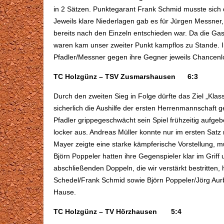
in 2 Sätzen. Punktegarant Frank Schmid musste sich
Jeweils klare Niederlagen gab es für Jürgen Messner
bereits nach den Einzeln entschieden war. Da die Ga
waren kam unser zweiter Punkt kampflos zu Stande. 
Pfadler/Messner gegen ihre Gegner jeweils Chancenl
TC Holzgünz – TSV Zusmarshausen 6:3
Durch den zweiten Sieg in Folge dürfte das Ziel „Klas
sicherlich die Aushilfe der ersten Herrenmannschaft
Pfadler grippegeschwächt sein Spiel frühzeitig aufgeb
locker aus. Andreas Müller konnte nur im ersten Satz
Mayer zeigte eine starke kämpferische Vorstellung,
Björn Poppeler hatten ihre Gegenspieler klar im Griff
abschließenden Doppeln, die wir verstärkt bestritten,
Schedel/Frank Schmid sowie Björn Poppeler/Jörg Aurba
Hause.
TC Holzgünz – TV Hörzhausen 5:4