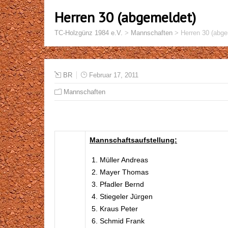
Herren 30 (abgemeldet)
TC-Holzgünz 1984 e.V.
>
Mannschaften
>
Herren 30 (abge
BR
Februar 17, 2011
Mannschaften
Mannschaftsaufstellung:
Müller Andreas
Mayer Thomas
Pfadler Bernd
Stiegeler Jürgen
Kraus Peter
Schmid Frank