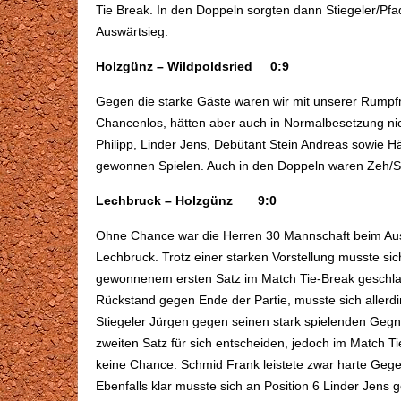
Tie Break. In den Doppeln sorgten dann Stiegeler/Pfa
Auswärtsieg.
Holzgünz – Wildpoldsried 0:9
Gegen die starke Gäste waren wir mit unserer Rumpf
Chancenlos, hätten aber auch in Normalbesetzung nic
Philipp, Linder Jens, Debütant Stein Andreas sowie Hä
gewonnen Spielen. Auch in den Doppeln waren Zeh/Sch
Lechbruck – Holzgünz 9:0
Ohne Chance war die Herren 30 Mannschaft beim Ausw
Lechbruck. Trotz einer starken Vorstellung musste s
gewonnenem ersten Satz im Match Tie-Break geschla
Rückstand gegen Ende der Partie, musste sich aller
Stiegeler Jürgen gegen seinen stark spielenden Gegne
zweiten Satz für sich entscheiden, jedoch im Match T
keine Chance. Schmid Frank leistete zwar harte Gege
Ebenfalls klar musste sich an Position 6 Linder Jen