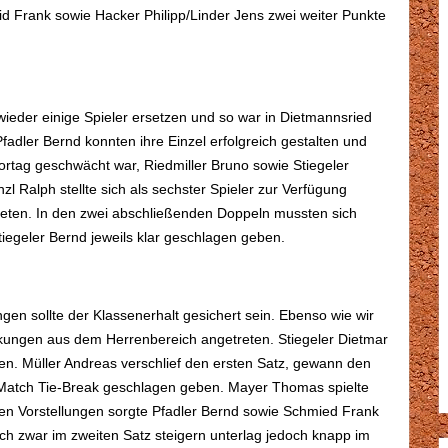
Frank sowie Hacker Philipp/Linder Jens zwei weiter Punkte
eder einige Spieler ersetzen und so war in Dietmannsried
adler Bernd konnten ihre Einzel erfolgreich gestalten und
ortag geschwächt war, Riedmiller Bruno sowie Stiegeler
l Ralph stellte sich als sechster Spieler zur Verfügung
reten. In den zwei abschließenden Doppeln mussten sich
egeler Bernd jeweils klar geschlagen geben.
gen sollte der Klassenerhalt gesichert sein. Ebenso wie wir
kungen aus dem Herrenbereich angetreten. Stiegeler Dietmar
en. Müller Andreas verschlief den ersten Satz, gewann den
m Match Tie-Break geschlagen geben. Mayer Thomas spielte
ken Vorstellungen sorgte Pfadler Bernd sowie Schmied Frank
ich zwar im zweiten Satz steigern unterlag jedoch knapp im