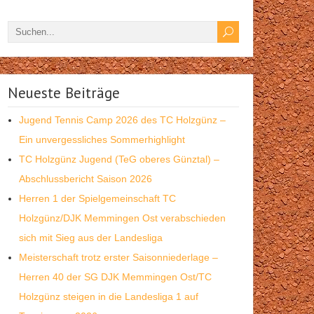
Neueste Beiträge
Jugend Tennis Camp 2026 des TC Holzgünz –
Ein unvergessliches Sommerhighlight
TC Holzgünz Jugend (TeG oberes Günztal) –
Abschlussbericht Saison 2026
Herren 1 der Spielgemeinschaft TC
Holzgünz/DJK Memmingen Ost verabschieden
sich mit Sieg aus der Landesliga
Meisterschaft trotz erster Saisonniederlage –
Herren 40 der SG DJK Memmingen Ost/TC
Holzgünz steigen in die Landesliga 1 auf