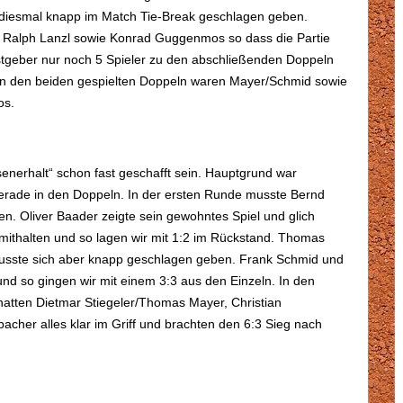
 diesmal knapp im Match Tie-Break geschlagen geben.
, Ralph Lanzl sowie Konrad Guggenmos so dass die Partie
stgeber nur noch 5 Spieler zu den abschließenden Doppeln
In den beiden gespielten Doppeln waren Mayer/Schmid sowie
os.
senerhalt“ schon fast geschafft sein. Hauptgrund war
 gerade in den Doppeln. In der ersten Runde musste Bernd
en. Oliver Baader zeigte sein gewohntes Spiel und glich
 mithalten und so lagen wir mit 1:2 im Rückstand. Thomas
 musste sich aber knapp geschlagen geben. Frank Schmid und
 und so gingen wir mit einem 3:3 aus den Einzeln. In den
 hatten Dietmar Stiegeler/Thomas Mayer, Christian
cher alles klar im Griff und brachten den 6:3 Sieg nach