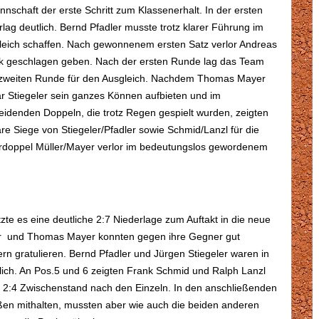
schaft der erste Schritt zum Klassenerhalt. In der ersten
lag deutlich. Bernd Pfadler musste trotz klarer Führung im
leich schaffen. Nach gewonnenem ersten Satz verlor Andreas
ak geschlagen geben. Nach der ersten Runde lag das Team
r zweiten Runde für den Ausgleich. Nachdem Thomas Mayer
ar Stiegeler sein ganzes Können aufbieten und im
heidenden Doppeln, die trotz Regen gespielt wurden, zeigten
are Siege von Stiegeler/Pfadler sowie Schmid/Lanzl für die
rdoppel Müller/Mayer verlor im bedeutungslos gewordenem
zte es eine deutliche 2:7 Niederlage zum Auftakt in die neue
er und Thomas Mayer konnten gegen ihre Gegner gut
n gratulieren. Bernd Pfadler und Jürgen Stiegeler waren in
lich. An Pos.5 und 6 zeigten Frank Schmid und Ralph Lanzl
 2:4 Zwischenstand nach den Einzeln. In den anschließenden
en mithalten, mussten aber wie auch die beiden anderen