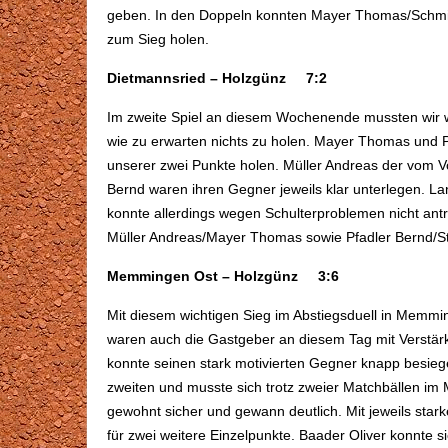
geben. In den Doppeln konnten Mayer Thomas/Schmid 
zum Sieg holen.
Dietmannsried – Holzgünz 7:2
Im zweite Spiel an diesem Wochenende mussten wir wi
wie zu erwarten nichts zu holen. Mayer Thomas und Pf
unserer zwei Punkte holen. Müller Andreas der vom V
Bernd waren ihren Gegner jeweils klar unterlegen. Lanz
konnte allerdings wegen Schulterproblemen nicht ant
Müller Andreas/Mayer Thomas sowie Pfadler Bernd/Sti
Memmingen Ost – Holzgünz 3:6
Mit diesem wichtigen Sieg im Abstiegsduell in Memmin
waren auch die Gastgeber an diesem Tag mit Verstär
konnte seinen stark motivierten Gegner knapp besieg
zweiten und musste sich trotz zweier Matchbällen i
gewohnt sicher und gewann deutlich. Mit jeweils star
für zwei weitere Einzelpunkte. Baader Oliver konnte s