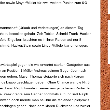
dler sowie Mayer/Müller für zwei weitere Punkte zum 6:3
mannschaft (Urlaub und Verletzungen) an diesem Tag
ht zu bestellen gehabt. Zeh Tobias, Schmid Frank, Hacker
fele Engelbert brachten es in ihren Partien auf nur 8
mid, Hacker/Stein sowie Linder/Häfele klar unterlegen.
ärtsspiel gegen die wie erwartet starken Gastgeber aus
ich an Position 1 Müller Andreas seinem Gegenüber nach
gen geben. Mayer Thomas steigerte sich nach klarem
dings knapp geschlagen geben. Ohne Chance war die Nr. 3
r. Lanzl Ralph konnte in seiner ausgeglichenen Partie den
ie-Break drehte sein Gegner nochmals auf und ließ Ralph
nwehr, doch merkte man bei ihm die fehlende Spielpraxis.
s geschlagen geben. Nach dem klaren Rückstand und zweier