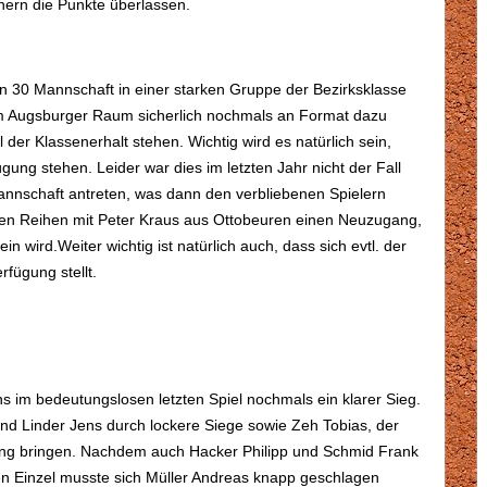
nern die Punkte überlassen.
n 30 Mannschaft in einer starken Gruppe der Bezirksklasse
em Augsburger Raum sicherlich nochmals an Format dazu
er Klassenerhalt stehen. Wichtig wird es natürlich sein,
gung stehen. Leider war dies im letzten Jahr nicht der Fall
nnschaft antreten, was dann den verbliebenen Spielern
en Reihen mit Peter Kraus aus Ottobeuren einen Neuzugang,
n wird.Weiter wichtig ist natürlich auch, dass sich evtl. der
fügung stellt.
 im bedeutungslosen letzten Spiel nochmals ein klarer Sieg.
d Linder Jens durch lockere Siege sowie Zeh Tobias, der
hrung bringen. Nachdem auch Hacker Philipp und Schmid Frank
zten Einzel musste sich Müller Andreas knapp geschlagen