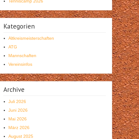
Tenniscamp 2026
Kategorien
Altkreismeisterschaften
ATG
Mannschaften
Vereinsinfos
Archive
Juli 2026
Juni 2026
Mai 2026
März 2026
August 2025