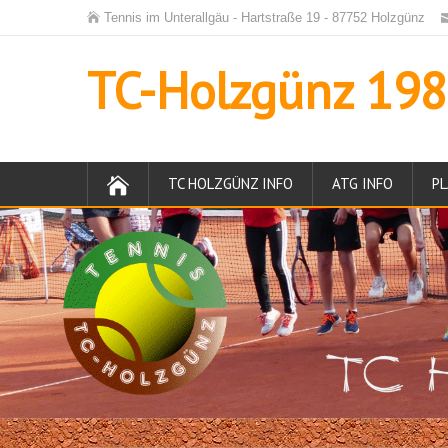
Tennis im Unterallgäu - Hartstraße 19 - 87752 Holzgünz
TC-Holzgünz 1984
TC HOLZGÜNZ INFO
ATG INFO
PL