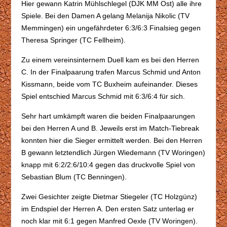
Hier gewann Katrin Mühlschlegel (DJK MM Ost) alle ihre
Spiele. Bei den Damen A gelang Melanija Nikolic (TV
Memmingen) ein ungefährdeter 6:3/6:3 Finalsieg gegen
Theresa Springer (TC Fellheim).
Zu einem vereinsinternem Duell kam es bei den Herren
C. In der Finalpaarung trafen Marcus Schmid und Anton
Kissmann, beide vom TC Buxheim aufeinander. Dieses
Spiel entschied Marcus Schmid mit 6:3/6:4 für sich.
Sehr hart umkämpft waren die beiden Finalpaarungen
bei den Herren A und B. Jeweils erst im Match-Tiebreak
konnten hier die Sieger ermittelt werden. Bei den Herren
B gewann letztendlich Jürgen Wiedemann (TV Woringen)
knapp mit 6:2/2:6/10:4 gegen das druckvolle Spiel von
Sebastian Blum (TC Benningen).
Zwei Gesichter zeigte Dietmar Stiegeler (TC Holzgünz)
im Endspiel der Herren A. Den ersten Satz unterlag er
noch klar mit 6:1 gegen Manfred Oexle (TV Woringen).