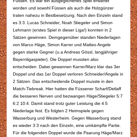
Füssen. Es war ein ausgeglichenes Spiel erwartet
worden und sowohl Füssen als auch die Holzgünzer
traten nahezu in Bestbesetzung. Nach den Einzeln stand
es 3:3. Lucas Schneider, Noah Stiegeler und Simon
Lehmann (erstes Spiel in dieser Liga!) konnten in 2
Sätzen gewinnen. Demgegenüber standen Niederlagen
von Marco Häge, Simon Karrer und Matteo Angele
gegen starke Gegner (u.a Andreas Gössl, langjähriger
Bayernligaspieler). Die Doppel mussten also
entscheiden. Dabei gewannen Karrer/Marz klar das 3er
Doppel und das 1er Doppel verloren Schneider/Angele in
2 Sätzen. Das entscheidende Doppel musste in den
Match-Tiebreak. Hier hatten die Füssener Scharf/Detlaff
die besseren Nerven und bezwangen Häge/Stiegeler 5:7
6:2 10:4. Damit stand trotz guter Leistung die 4:5
Niederlage fest. Es folgten 2 Heimspiele gegen
Wasserburg und Westerheim. Gegen Wasserburg stand
es wieder 3:3 nach den Einzeln, eine umkämpfte Partie.
Für die folgenden Doppel wurde die Paarung Häge/Marz