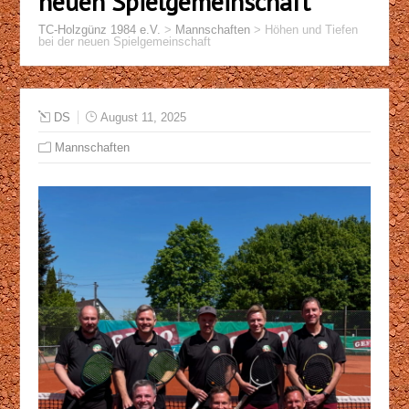
neuen Spielgemeinschaft
TC-Holzgünz 1984 e.V.
>
Mannschaften
>
Höhen und Tiefen
bei der neuen Spielgemeinschaft
DS
August 11, 2025
Mannschaften