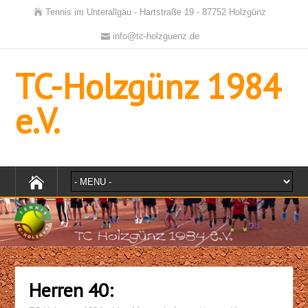
Tennis im Unterallgäu - Hartstraße 19 - 87752 Holzgünz
info@tc-holzguenz.de
TC-Holzgünz 1984
e.V.
Herren 40: